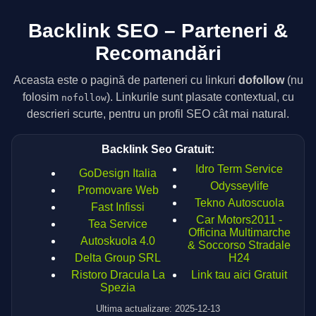
Backlink SEO – Parteneri &
Recomandări
Aceasta este o pagină de parteneri cu linkuri
dofollow
(nu
folosim
). Linkurile sunt plasate contextual, cu
nofollow
descrieri scurte, pentru un profil SEO cât mai natural.
Backlink Seo Gratuit:
Idro Term Service
GoDesign Italia
Odysseylife
Promovare Web
Tekno Autoscuola
Fast Infissi
Car Motors2011 -
Tea Service
Officina Multimarche
Autoskuola 4.0
& Soccorso Stradale
Delta Group SRL
H24
Ristoro Dracula La
Link tau aici Gratuit
Spezia
Ultima actualizare: 2025-12-13