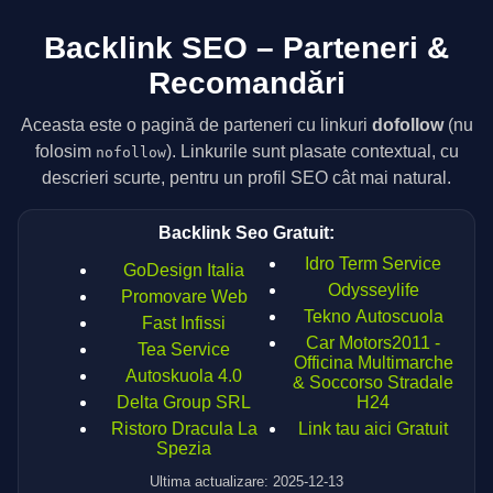
Backlink SEO – Parteneri &
Recomandări
Aceasta este o pagină de parteneri cu linkuri
dofollow
(nu
folosim
). Linkurile sunt plasate contextual, cu
nofollow
descrieri scurte, pentru un profil SEO cât mai natural.
Backlink Seo Gratuit:
Idro Term Service
GoDesign Italia
Odysseylife
Promovare Web
Tekno Autoscuola
Fast Infissi
Car Motors2011 -
Tea Service
Officina Multimarche
Autoskuola 4.0
& Soccorso Stradale
Delta Group SRL
H24
Ristoro Dracula La
Link tau aici Gratuit
Spezia
Ultima actualizare: 2025-12-13