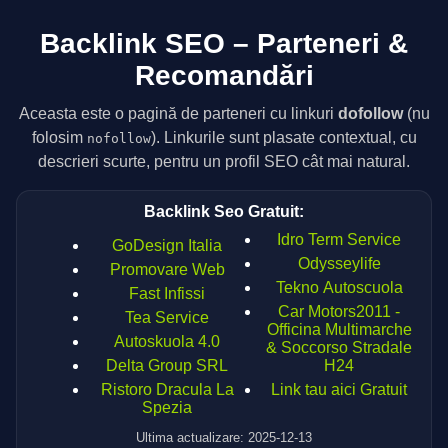
Backlink SEO – Parteneri &
Recomandări
Aceasta este o pagină de parteneri cu linkuri
dofollow
(nu
folosim
). Linkurile sunt plasate contextual, cu
nofollow
descrieri scurte, pentru un profil SEO cât mai natural.
Backlink Seo Gratuit:
Idro Term Service
GoDesign Italia
Odysseylife
Promovare Web
Tekno Autoscuola
Fast Infissi
Car Motors2011 -
Tea Service
Officina Multimarche
Autoskuola 4.0
& Soccorso Stradale
Delta Group SRL
H24
Ristoro Dracula La
Link tau aici Gratuit
Spezia
Ultima actualizare: 2025-12-13