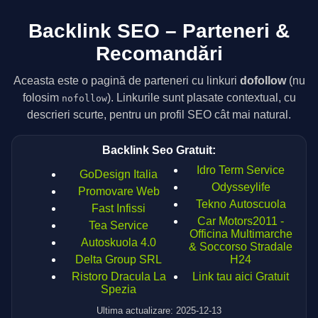
Backlink SEO – Parteneri &
Recomandări
Aceasta este o pagină de parteneri cu linkuri
dofollow
(nu
folosim
). Linkurile sunt plasate contextual, cu
nofollow
descrieri scurte, pentru un profil SEO cât mai natural.
Backlink Seo Gratuit:
Idro Term Service
GoDesign Italia
Odysseylife
Promovare Web
Tekno Autoscuola
Fast Infissi
Car Motors2011 -
Tea Service
Officina Multimarche
Autoskuola 4.0
& Soccorso Stradale
Delta Group SRL
H24
Ristoro Dracula La
Link tau aici Gratuit
Spezia
Ultima actualizare: 2025-12-13